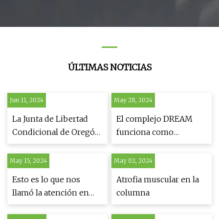
ÚLTIMAS NOTICIAS
Jun 11, 2024
May 28, 2024
La Junta de Libertad
El complejo DREAM
Condicional de Oregón
funciona como
está a punto de liberar
regulador maestro
a un anciano asesino a
conservado del ADN
May 15, 2024
May 02, 2024
sueldo. ¿Deben todavía
somático
Esto es lo que nos
Atrofia muscular en la
temerle sus objetivos?
llamó la atención en
columna
ICAST