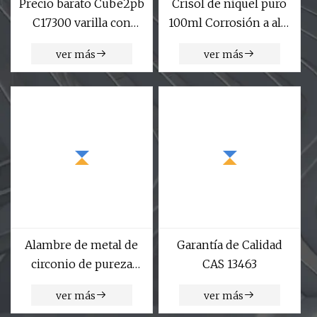
Precio barato Cube2pb
Crisol de níquel puro
C17300 varilla con
100ml Corrosión a alta
plomo berilio cromo
temperatura
ver más
ver más
circonio aleación de
cobre M25 barra
redonda
Alambre de metal de
Garantía de Calidad
circonio de pureza
CAS 13463
99,95% Zr702
ver más
ver más