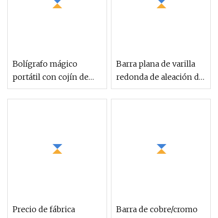
Bolígrafo mágico
Barra plana de varilla
portátil con cojín de
redonda de aleación de
aire, espejo holográfico
cobre, cromo, circonio,
de titanio
cobre C18500 C18200
C18150 Cucrzr
Precio de fábrica
Barra de cobre/cromo