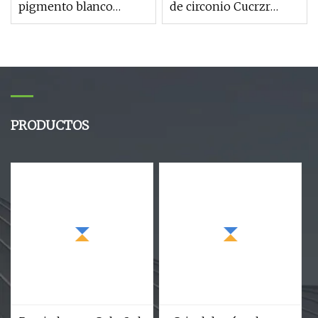
pigmento blanco
de circonio Cucrzr
materia prima rutilo
C18150/varilla de cobre
R996 R103 R902 TiO2
polvo de óxido de
titanio
PRODUCTOS