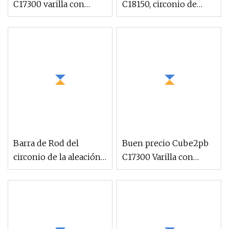
C17300 varilla con
C18150, circonio de
plomo berilio cromo
cobre, cromo y circonio
circonio aleación de
C18150, barra plana de
cobre M25 barra
varilla redonda C18150
redonda
Barra de Rod del
Buen precio Cube2pb
circonio de la aleación
C17300 Varilla con
del metal del circonio
plomo berilio cromo
del diámetro 3m m 5m
circonio aleación de
m 10m m de ASTM
cobre M25 proveedor
R60702
de barra redonda