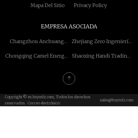
Mapa Del Sitio
Privacy Policy
EMPRESA ASOCIADA
Changzhou Anchuang
Zhejiang Zero Ingeniería
Inteligente Equipo Co.,
Plásticos Co., Ltd.
Chongqing Camel Energía
Shaoxing Handi Trading
Limitado.
Maquinaria Co., Ltd
Co., Ltd.
Copyright © es.hsymfz.com, Todos los derechos
sales@hsymfz.com
reservados. Correo electrónico: